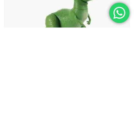
HANDMADE TOYS
Goofy T-Rex
$
29.00