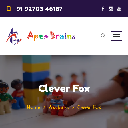
+91 92703 46187
Clever Fox
Home
Products
Clever Fox